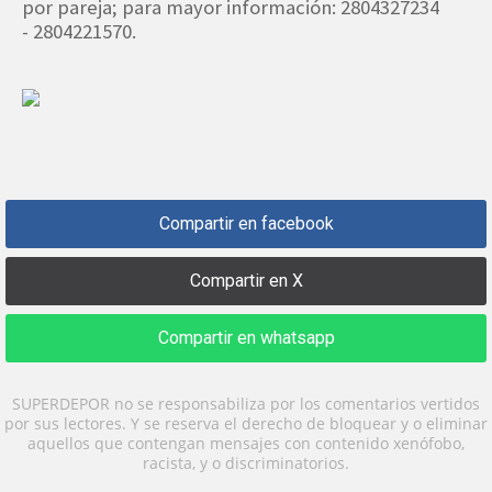
por pareja; para mayor información: 2804327234
- 2804221570.
Compartir en facebook
Compartir en X
Compartir en whatsapp
SUPERDEPOR no se responsabiliza por los comentarios vertidos
por sus lectores. Y se reserva el derecho de bloquear y o eliminar
aquellos que contengan mensajes con contenido xenófobo,
racista, y o discriminatorios.