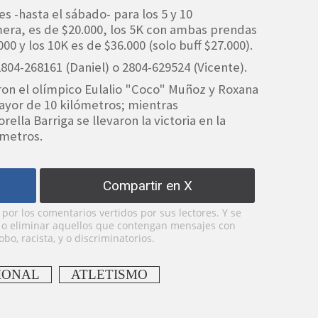
es -hasta el sábado- para los 5 y 10
emera, es de $20.000, los 5K con ambas prendas
000 y los 10K es de $36.000 (solo buff $27.000).
804-268161 (Daniel) o 2804-629524 (Vicente).
ron el olímpico Eulalio "Coco" Muñoz y Roxana
mayor de 10 kilómetros; mientras
rella Barriga se llevaron la victoria en la
ómetros.
Compartir en X
or los comentarios vertidos por sus lectores. Y se
y o eliminar aquellos que contengan mensajes con
bo, racista, y o discriminatorios.
IONAL
ATLETISMO