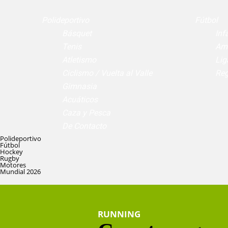
Polideportivo
Fútbol
Básquet
Infa
Tenis
Am
Atletismo
Lig
Ciclismo / Vuelta al Valle
Reg
Gimnasia
Acuáticos
Caza y Pesca
De Contacto
Polideportivo
Fútbol
Hockey
Rugby
Motores
Mundial 2026
RUNNING