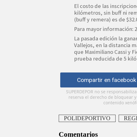
El costo de las inscripcion
kilómetros, sin buff ni r
(buff y remera) es de $32.
Para mayor información: 2
La pasada edición la gana
Vallejos, en la distancia 
que Maximiliano Cassi y Fio
prueba reducida de 5 kil
Compartir en facebook
SUPERDEPOR no se responsabiliza p
reserva el derecho de bloquear 
contenido xenófo
POLIDEPORTIVO
REG
Comentarios