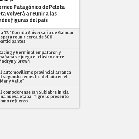
Torneo Patagónico de Pelota
ta volverá a reunir a las
des figuras del país
La 17.ª Corrida Aniversario de Gaiman
espera reunir cerca de 300
participantes
Racing y Germinal empataron y
mañana se juega el clásico entre
Madryn y Brown
El automovilismo provincial arranca
el segundo semestre del año en el
"Mar y Valle"
El comodorense Ian Subiabre inicia
una nueva etapa: Tigre lo presentó
como refuerzo