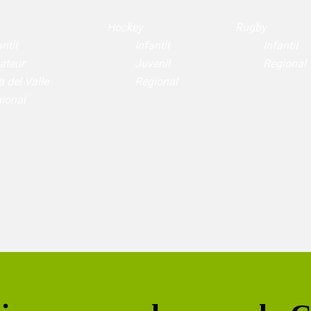
Hockey
Rugby
ntil
Infantil
Infantil
ateur
Juvenil
Regional
a del Valle
Regional
ional