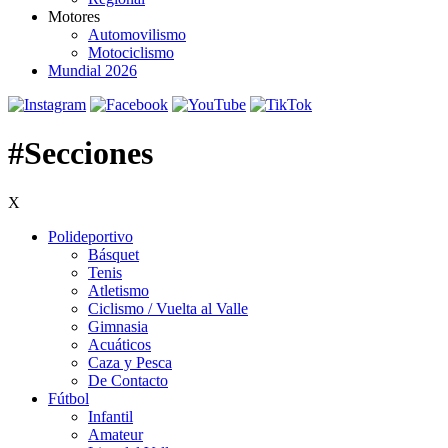
Motores
Automovilismo
Motociclismo
Mundial 2026
#Secciones
X
Polideportivo
Básquet
Tenis
Atletismo
Ciclismo / Vuelta al Valle
Gimnasia
Acuáticos
Caza y Pesca
De Contacto
Fútbol
Infantil
Amateur