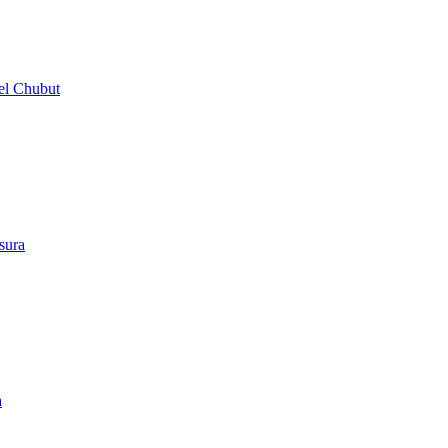
del Chubut
sura
a