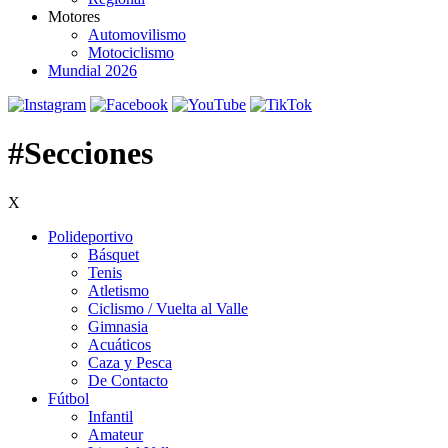
Motores
Automovilismo
Motociclismo
Mundial 2026
#Secciones
X
Polideportivo
Básquet
Tenis
Atletismo
Ciclismo / Vuelta al Valle
Gimnasia
Acuáticos
Caza y Pesca
De Contacto
Fútbol
Infantil
Amateur