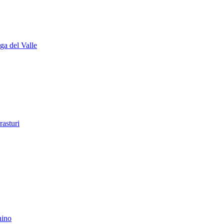
ga del Valle
asturi
nino