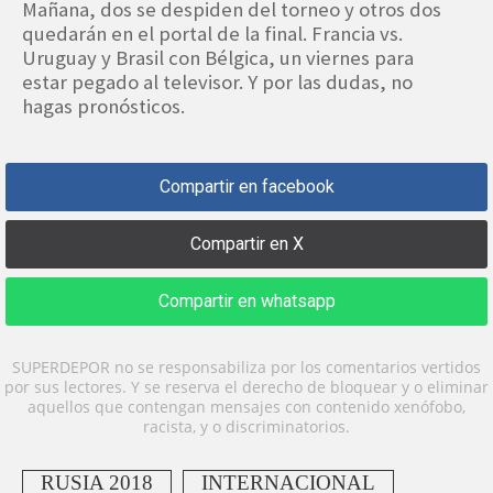
Mañana, dos se despiden del torneo y otros dos
quedarán en el portal de la final. Francia vs.
Uruguay y Brasil con Bélgica, un viernes para
estar pegado al televisor. Y por las dudas, no
hagas pronósticos.
Compartir en facebook
Compartir en X
Compartir en whatsapp
SUPERDEPOR no se responsabiliza por los comentarios vertidos
por sus lectores. Y se reserva el derecho de bloquear y o eliminar
aquellos que contengan mensajes con contenido xenófobo,
racista, y o discriminatorios.
RUSIA 2018
INTERNACIONAL