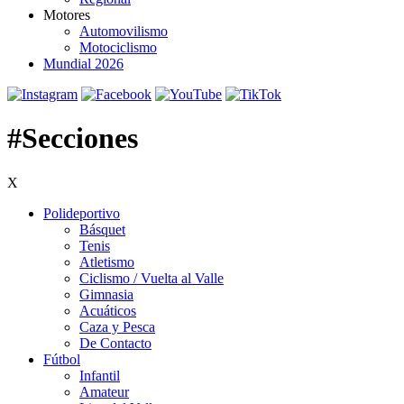
Motores
Automovilismo
Motociclismo
Mundial 2026
#Secciones
X
Polideportivo
Básquet
Tenis
Atletismo
Ciclismo / Vuelta al Valle
Gimnasia
Acuáticos
Caza y Pesca
De Contacto
Fútbol
Infantil
Amateur