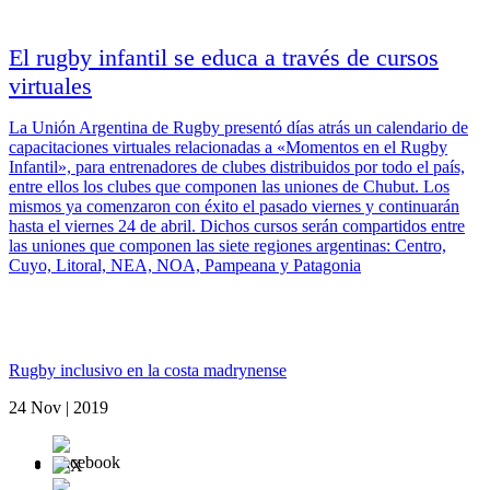
El rugby infantil se educa a través de cursos
virtuales
La Unión Argentina de Rugby presentó días atrás un calendario de
capacitaciones virtuales relacionadas a «Momentos en el Rugby
Infantil», para entrenadores de clubes distribuidos por todo el país,
entre ellos los clubes que componen las uniones de Chubut. Los
mismos ya comenzaron con éxito el pasado viernes y continuarán
hasta el viernes 24 de abril. Dichos cursos serán compartidos entre
las uniones que componen las siete regiones argentinas: Centro,
Cuyo, Litoral, NEA, NOA, Pampeana y Patagonia
Rugby inclusivo en la costa madrynense
24 Nov | 2019