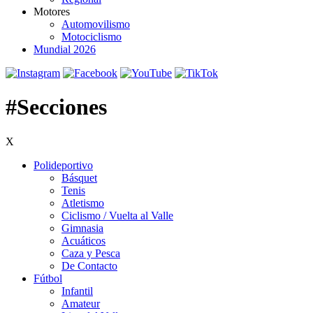
Motores
Automovilismo
Motociclismo
Mundial 2026
#Secciones
X
Polideportivo
Básquet
Tenis
Atletismo
Ciclismo / Vuelta al Valle
Gimnasia
Acuáticos
Caza y Pesca
De Contacto
Fútbol
Infantil
Amateur