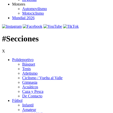
Motores
Automovilismo
Motociclismo
Mundial 2026
#Secciones
X
Polideportivo
Básquet
Tenis
Atletismo
Ciclismo / Vuelta al Valle
Gimnasia
Acuáticos
Caza y Pesca
De Contacto
Fútbol
Infantil
Amateur