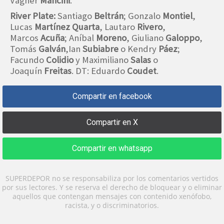
Vágner
Mancini
.
River Plate:
Santiago
Beltrán
; Gonzalo
Montiel
,
Lucas
Martínez Quarta
, Lautaro
Rivero
,
Marcos
Acuña
; Aníbal
Moreno
, Giuliano
Galoppo
,
Tomás
Galván
,Ian
Subiabre
o Kendry
Páez
;
Facundo
Colidio
y Maximiliano
Salas
o
Joaquín
Freitas
. DT: Eduardo
Coudet
.
Compartir en facebook
Compartir en X
Compartir en whatsapp
SUPERDEPOR no se responsabiliza por los comentarios vertidos
por sus lectores. Y se reserva el derecho de bloquear y o eliminar
aquellos que contengan mensajes con contenido xenófobo,
racista, y o discriminatorios.