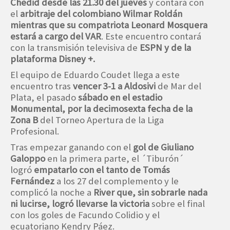
Chedid desde las 21.30 del jueves
y contará con
el
arbitraje del colombiano Wilmar Roldán
mientras que su compatriota Leonard Mosquera
estará a cargo del VAR
. Este encuentro contará
con la transmisión televisiva de
ESPN y de la
plataforma Disney +.
El equipo de Eduardo Coudet llega a este
encuentro tras
vencer 3-1 a Aldosivi
de Mar del
Plata, el pasado
sábado en el estadio
Monumental, por la decimosexta fecha de la
Zona B
del Torneo Apertura de la Liga
Profesional.
Tras empezar ganando con el
gol de Giuliano
Galoppo
en la primera parte, el ´Tiburón´
logró
empatarlo con el tanto de Tomás
Fernández
a los 27 del complemento y le
complicó la noche a
River que, sin sobrarle nada
ni lucirse, logró llevarse la victoria
sobre el final
con los goles de Facundo Colidio y el
ecuatoriano Kendry Páez.