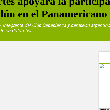
es apoyará la participa
dún en el Panamericano
e, integrante del Club Capablanca y campeón argentino
de en Colombia.