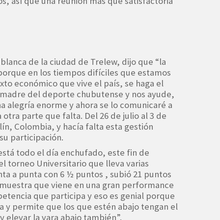
os, así que una reunión más que satisfactoria”
blanca de la ciudad de Trelew, dijo que “la
orque en los tiempos difíciles que estamos
xto económico que vive el país, se haga el
ón madre del deporte chubutense y nos ayude,
a alegría enorme y ahora se lo comunicaré a
a otra parte que falta. Del 26 de julio al 3 de
lín, Colombia, y hacía falta esta gestión
su participación.
está todo el día enchufado, este fin de
l torneo Universitario que lleva varias
nta a punta con 6 ½ puntos , subió 21 puntos
e muestra que viene en una gran performance
etencia que participa y eso es genial porque
na y permite que los que estén abajo tengan el
y elevar la vara abajo también”.