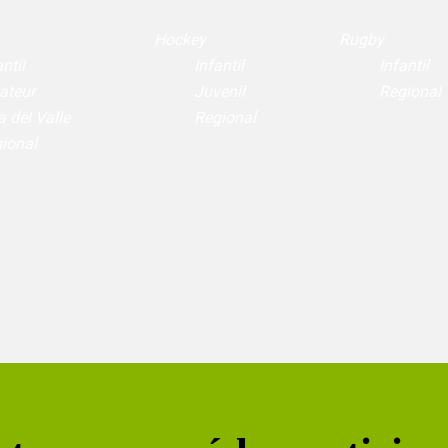
Hockey
Rugby
ntil
Infantil
Infantil
ateur
Juvenil
Regional
a del Valle
Regional
ional