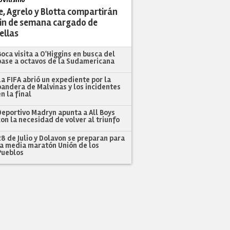
vilismo
e, Agrelo y Blotta compartirán
fin de semana cargado de
ellas
Boca visita a O'Higgins en busca del
pase a octavos de la Sudamericana
La FIFA abrió un expediente por la
bandera de Malvinas y los incidentes
en la final
Deportivo Madryn apunta a All Boys
con la necesidad de volver al triunfo
28 de Julio y Dolavon se preparan para
la media maratón Unión de los
Pueblos