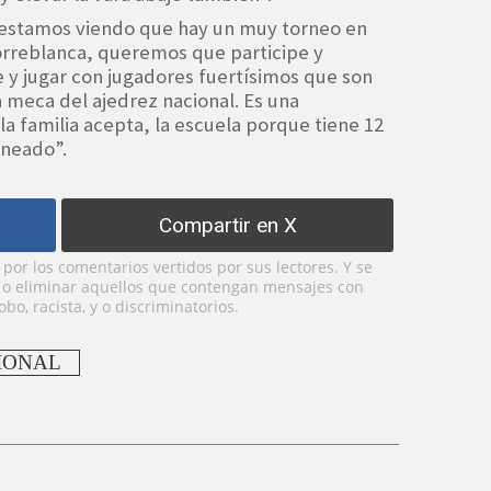
 estamos viendo que hay un muy torneo en
orreblanca, queremos que participe y
 y jugar con jugadores fuertísimos que son
a meca del ajedrez nacional. Es una
la familia acepta, la escuela porque tiene 12
aneado”.
Compartir en X
or los comentarios vertidos por sus lectores. Y se
y o eliminar aquellos que contengan mensajes con
bo, racista, y o discriminatorios.
IONAL