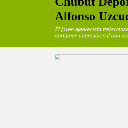
Chubut Deport
Alfonso Uzcu
El joven ajedrecista trelewens
certamen internacional con se