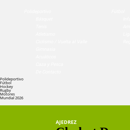
Polideportivo
Fútbol
Básquet
Infa
Tenis
Am
Atletismo
Lig
Ciclismo / Vuelta al Valle
Reg
Gimnasia
Acuáticos
Caza y Pesca
De Contacto
Polideportivo
Fútbol
Hockey
Rugby
Motores
Mundial 2026
AJEDREZ