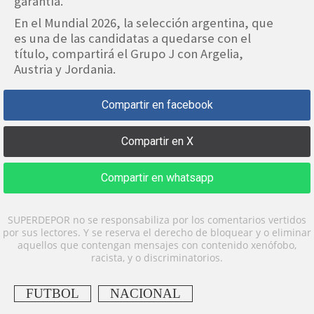
garantía.
En el Mundial 2026, la selección argentina, que
es una de las candidatas a quedarse con el
título, compartirá el Grupo J con Argelia,
Austria y Jordania.
Compartir en facebook
Compartir en X
Compartir en whatsapp
SUPERDEPOR no se responsabiliza por los comentarios vertidos
por sus lectores. Y se reserva el derecho de bloquear y o eliminar
aquellos que contengan mensajes con contenido xenófobo,
racista, y o discriminatorios.
FUTBOL
NACIONAL