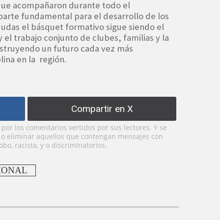
que acompañaron durante todo el
arte fundamental para el desarrollo de los
 dudas el básquet formativo sigue siendo el
el trabajo conjunto de clubes, familias y la
struyendo un futuro cada vez más
lina en la región.
Compartir en X
or los comentarios vertidos por sus lectores. Y se
y o eliminar aquellos que contengan mensajes con
bo, racista, y o discriminatorios.
IONAL