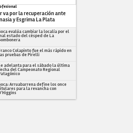
ofesional
r va por la recuperación ante
nasia y Esgrima La Plata
Boca evalúa cambiar la localía por el
mal estado del césped de La
Bombonera
Franco Colapinto fue el más rápido en
las pruebas de Pirelli
Se adelanta para el sábado la última
fecha del Campeonato Regional
Patagónico
Boca: Arruabarrena define los once
titulares para la revancha con
O'Higgins