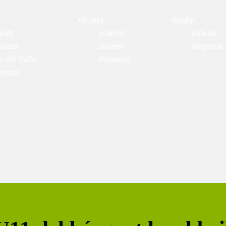
Hockey
Rugby
ntil
Infantil
Infantil
ateur
Juvenil
Regional
a del Valle
Regional
ional