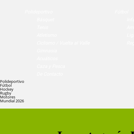
Polideportivo
Fútbol
Básquet
Infa
Tenis
Am
Atletismo
Lig
Ciclismo / Vuelta al Valle
Reg
Gimnasia
Acuáticos
Caza y Pesca
De Contacto
Polideportivo
Fútbol
Hockey
Rugby
Motores
Mundial 2026