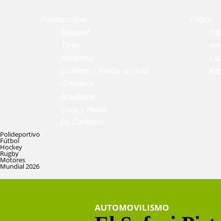
Polideportivo
Fútbol
Básquet
Infa
Tenis
Am
Atletismo
Lig
Ciclismo / Vuelta al Valle
Reg
Gimnasia
Acuáticos
Caza y Pesca
De Contacto
Polideportivo
Fútbol
Hockey
Rugby
Motores
Mundial 2026
AUTOMOVILISMO