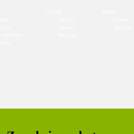
Hockey
Rugby
ntil
Infantil
Infantil
ateur
Juvenil
Regional
a del Valle
Regional
ional