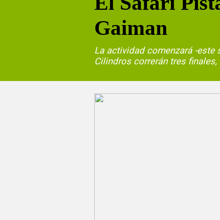
El Safari Pis
Gaiman
La actividad comenzará -este s
Cilindros correrán tres finales