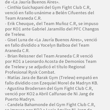
de «La Jauría Buenos Aires».
- Cinthia Guichapani del Gym Fight Club C.R,
venció en fallo unánime a Belén Cifuentes del
Team Araneda C.R.
- Erik Cheuque, del Team Muñoz C.R, se impuso
por KO1 ante Gabriel Jaramillo del PFC Changos
de Trelew.
- Gisel Luna de «La Jauría Buenos Aires», venció
en fallo dividido a Yocelyn Balboa del Team
Araneda C.R.
- Brian Reissner del Team Araneda C.R venció
por KO1 a Leonardo Acosta de Demonios Team
de Trelew y se adjudicó el título Regional
Profesional Rysk Combat.
- Matías Jara de Barak Gym (Trelew) empató en
fallo dividido con Ezequiel Morel de Madryn KB.
- Agustina Brodersen del Gym Fight Club C.R,
venció por KO2 a Abril Calfunao de Ni Jang de
Puerto Madryn.
- Candela Bahamonde del Gym Fight Club C.R,
se impuso por KO2 a Lucia Aguilar Ni Jang de