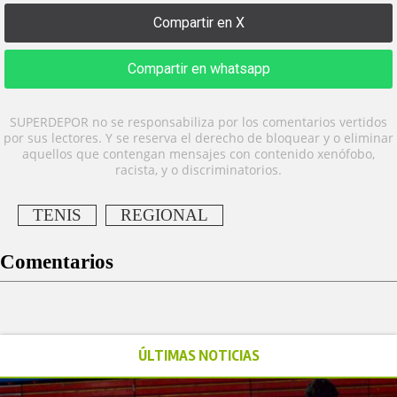
Compartir en X
Compartir en whatsapp
SUPERDEPOR no se responsabiliza por los comentarios vertidos
por sus lectores. Y se reserva el derecho de bloquear y o eliminar
aquellos que contengan mensajes con contenido xenófobo,
racista, y o discriminatorios.
TENIS
REGIONAL
Comentarios
ÚLTIMAS NOTICIAS