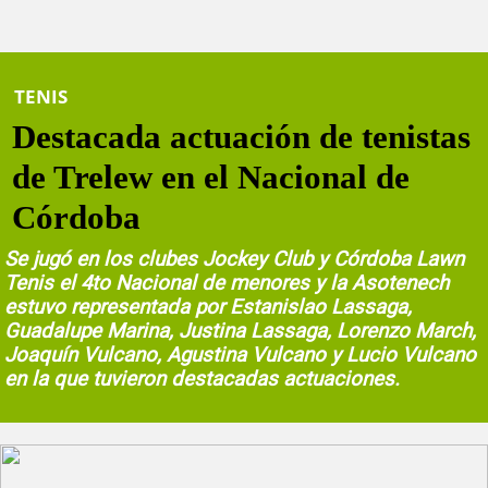
TENIS
Destacada actuación de tenistas
de Trelew en el Nacional de
Córdoba
Se jugó en los clubes Jockey Club y Córdoba Lawn
Tenis el 4to Nacional de menores y la Asotenech
estuvo representada por Estanislao Lassaga,
Guadalupe Marina, Justina Lassaga, Lorenzo March,
Joaquín Vulcano, Agustina Vulcano y Lucio Vulcano
en la que tuvieron destacadas actuaciones.