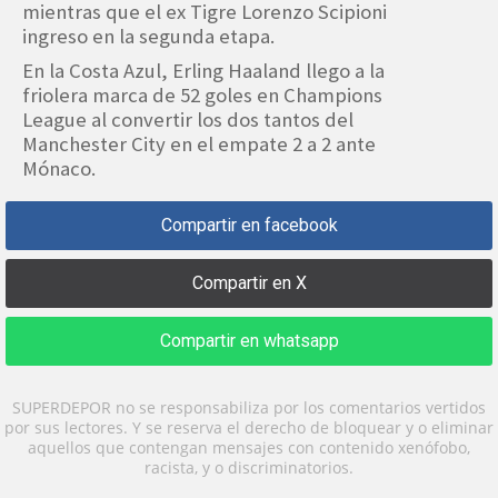
mientras que el ex Tigre Lorenzo Scipioni
ingreso en la segunda etapa.
En la Costa Azul, Erling Haaland llego a la
friolera marca de 52 goles en Champions
League al convertir los dos tantos del
Manchester City en el empate 2 a 2 ante
Mónaco.
Compartir en facebook
Compartir en X
Compartir en whatsapp
SUPERDEPOR no se responsabiliza por los comentarios vertidos
por sus lectores. Y se reserva el derecho de bloquear y o eliminar
aquellos que contengan mensajes con contenido xenófobo,
racista, y o discriminatorios.