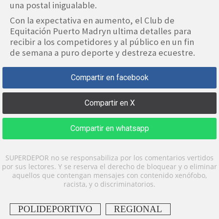
una postal inigualable.
Con la expectativa en aumento, el Club de
Equitación Puerto Madryn ultima detalles para
recibir a los competidores y al público en un fin
de semana a puro deporte y destreza ecuestre.
Compartir en facebook
Compartir en X
Compartir en whatsapp
SUPERDEPOR no se responsabiliza por los comentarios vertidos
por sus lectores. Y se reserva el derecho de bloquear y o eliminar
aquellos que contengan mensajes con contenido xenófobo,
racista, y o discriminatorios.
POLIDEPORTIVO
REGIONAL