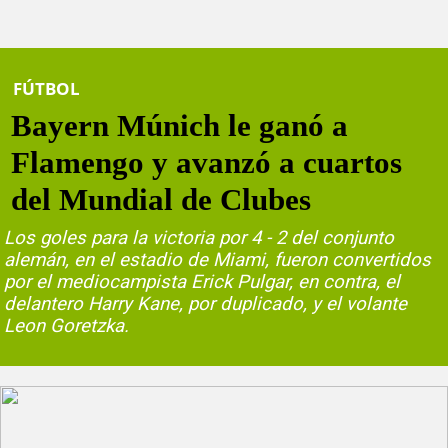
FÚTBOL
Bayern Múnich le ganó a
Flamengo y avanzó a cuartos
del Mundial de Clubes
Los goles para la victoria por 4 - 2 del conjunto
alemán, en el estadio de Miami, fueron convertidos
por el mediocampista Erick Pulgar, en contra, el
delantero Harry Kane, por duplicado, y el volante
Leon Goretzka.