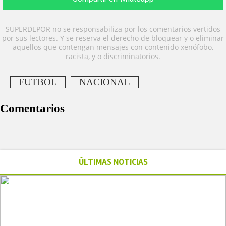
SUPERDEPOR no se responsabiliza por los comentarios vertidos
por sus lectores. Y se reserva el derecho de bloquear y o eliminar
aquellos que contengan mensajes con contenido xenófobo,
racista, y o discriminatorios.
FUTBOL
NACIONAL
Comentarios
ÚLTIMAS NOTICIAS