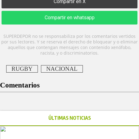
Compartir en X
Compartir en whatsapp
SUPERDEPOR no se responsabiliza por los comentarios vertidos
por sus lectores. Y se reserva el derecho de bloquear y o eliminar
aquellos que contengan mensajes con contenido xenófobo,
racista, y o discriminatorios.
RUGBY
NACIONAL
Comentarios
ÚLTIMAS NOTICIAS