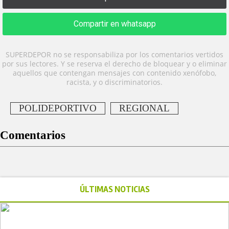
Compartir en whatsapp
SUPERDEPOR no se responsabiliza por los comentarios vertidos
por sus lectores. Y se reserva el derecho de bloquear y o eliminar
aquellos que contengan mensajes con contenido xenófobo,
racista, y o discriminatorios.
POLIDEPORTIVO
REGIONAL
Comentarios
ÚLTIMAS NOTICIAS