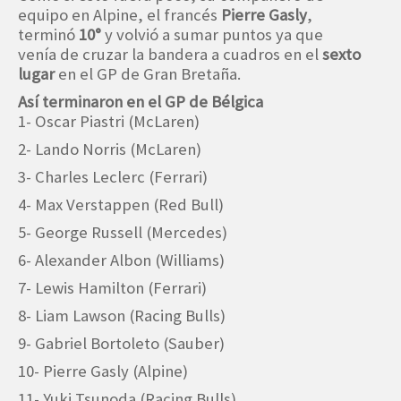
equipo en Alpine, el francés
Pierre Gasly
,
terminó
10°
y volvió a sumar puntos ya que
venía de cruzar la bandera a cuadros en el
sexto
lugar
en el GP de Gran Bretaña.
Así terminaron en el GP de Bélgica
1- Oscar Piastri (McLaren)
2- Lando Norris (McLaren)
3- Charles Leclerc (Ferrari)
4- Max Verstappen (Red Bull)
5- George Russell (Mercedes)
6- Alexander Albon (Williams)
7- Lewis Hamilton (Ferrari)
8- Liam Lawson (Racing Bulls)
9- Gabriel Bortoleto (Sauber)
10- Pierre Gasly (Alpine)
11- Yuki Tsunoda (Racing Bulls)