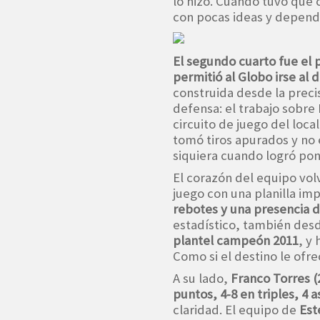
lo hizo. Cuando tuvo que 
con pocas ideas y dependi
El segundo cuarto fue el p
permitió al Globo irse al 
construida desde la preci
defensa: el trabajo sobre
circuito de juego del loc
tomó tiros apurados y no e
siquiera cuando logró pone
El corazón del equipo vol
juego con una planilla im
rebotes y una presencia 
estadístico, también desd
plantel campeón 2011
, y
Como si el destino le ofr
A su lado,
Franco Torres (
puntos, 4-8 en triples, 4 a
claridad. El equipo de
Est