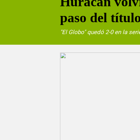
Huracán volv
paso del títul
"El Globo" quedó 2-0 en la se