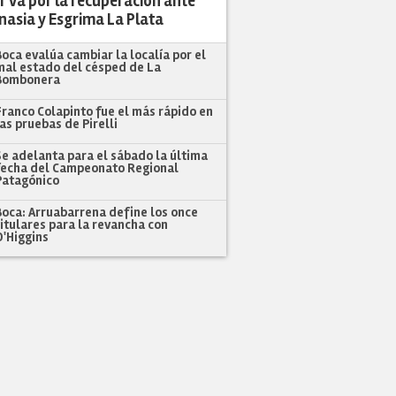
r va por la recuperación ante
nasia y Esgrima La Plata
Boca evalúa cambiar la localía por el
mal estado del césped de La
Bombonera
Franco Colapinto fue el más rápido en
las pruebas de Pirelli
Se adelanta para el sábado la última
fecha del Campeonato Regional
Patagónico
Boca: Arruabarrena define los once
titulares para la revancha con
O'Higgins