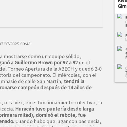
Rive
Gim
07/07/2025 09:48
 a mostrarse como un equipo sólido,
ganó a Guillermo Brown por 97 a 92
en el
 del Torneo Apertura de la ABECH y quedó 2-0
victoria del campeonato. El miércoles, con el
imnasio de calle San Martín,
tendrá la
oronarse campeón después de 14 años de
o, otra vez, en el funcionamiento colectivo, la
icacia.
Huracán tuvo puntería desde larga
a primera mitad), dominó el rebote, fue
denado.
Cuando hubo que jugar con paciencia,