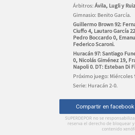
Árbitros:
Ávila, Lugli y Ruiz
Gimnasio: Benito García.
Guillermo Brown 92: Fern
Ciuffo 4, Lautaro García 2
Pedro Boccardo 0, Emanue
Federico Scaroni.
Huracán 97: Santiago Fune
0, Nicolás Giménez 19, Fra
Napoli 0. DT: Esteban Di F
Próximo juego: Miércoles 9
Serie: Huracán 2-0.
Compartir en facebook
SUPERDEPOR no se responsabiliza p
reserva el derecho de bloquear 
contenido xenófo