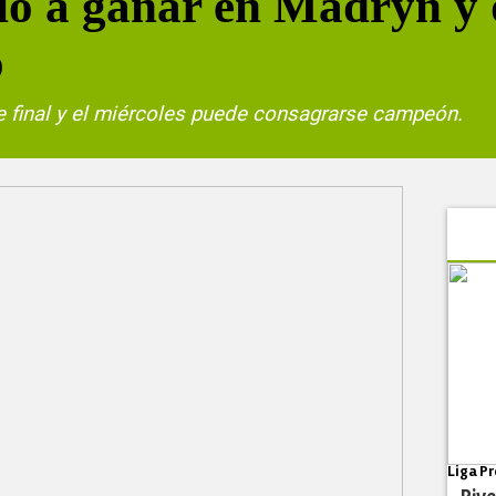
ió a ganar en Madryn y 
o
rie final y el miércoles puede consagrarse campeón.
Liga Pr