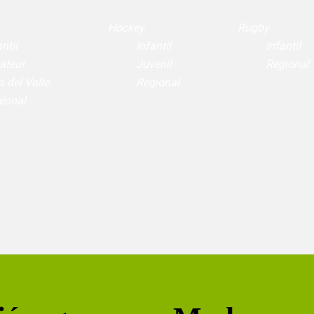
Hockey
Rugby
ntil
Infantil
Infantil
ateur
Juvenil
Regional
a del Valle
Regional
ional