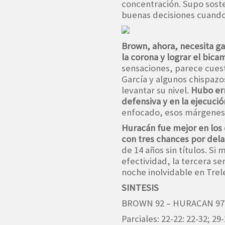
concentración. Supo soste
buenas decisiones cuando 
Brown, ahora, necesita ga
la corona y lograr el bic
sensaciones, parece cuest
García y algunos chispazo
levantar su nivel.
Hubo err
defensiva y en la ejecució
enfocado, esos márgenes
Huracán fue mejor en los
con tres chances por del
de 14 años sin títulos. Si 
efectividad, la tercera se
noche inolvidable en Trel
SINTESIS
BROWN 92 – HURACAN 97
Parciales: 22-22: 22-32; 29