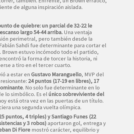
correr, también. Enfrente, un Brown errático,
ente de alguna inspiración aislada.
unto de quiebre: un parcial de 32-22 le
descanso largo 54-44 arriba.
Una ventaja
sión perimetral, pero también desde la
 Fabián Sahdi fue determinante para cortar el
al. Brown estuvo incómodo todo el partido,
ncontró la forma de torcer la historia, ni
rse a tiro en el tercer cuarto.
vió a estar en
Gustavo Maranguello
, MVP del
presionante:
24 puntos (17-19 en libres), 17
dominante
. No solo fue determinante en lo
e lo simbólico. Es el
único sobreviviente del
 hoy está otra vez en las puertas de un título.
eciera una segunda vuelta olímpica.
25 puntos, 4 triples) y Santiago Funes (22
sistencias y 3 robos)
aportaron gol, entrega y
eban Di Fiore
mostró carácter, equilibrio y