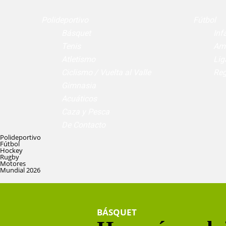
Polideportivo
Fútbol
Básquet
Infa
Tenis
Am
Atletismo
Lig
Ciclismo / Vuelta al Valle
Reg
Gimnasia
Acuáticos
Caza y Pesca
De Contacto
Polideportivo
Fútbol
Hockey
Rugby
Motores
Mundial 2026
BÁSQUET