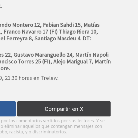
.
ando Montero 12, Fabian Sahdi 15, Matías
2, Franco Navarro 17 (FI) Thiago Riera 10,
l Ferreyra 8, Santiago Masdeu 4. DT:
s 22, Gustavo Maranguello 24, Martín Napoli
ncisco Torres 25 (FI), Alejo Marigual 7, Martín
iore.
, 21.30 horas en Trelew.
Compartir en X
or los comentarios vertidos por sus lectores. Y se
y o eliminar aquellos que contengan mensajes con
bo, racista, y o discriminatorios.