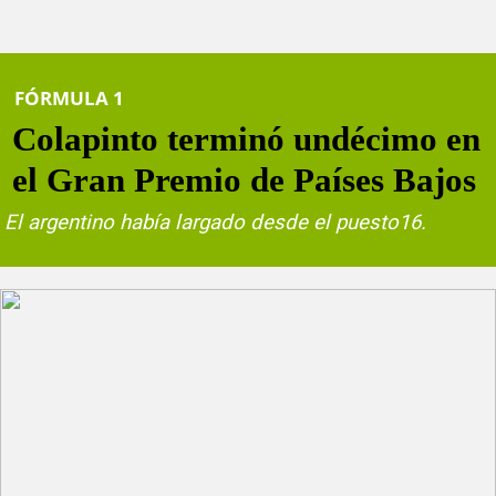
FÓRMULA 1
Colapinto terminó undécimo en
el Gran Premio de Países Bajos
El argentino había largado desde el puesto16.