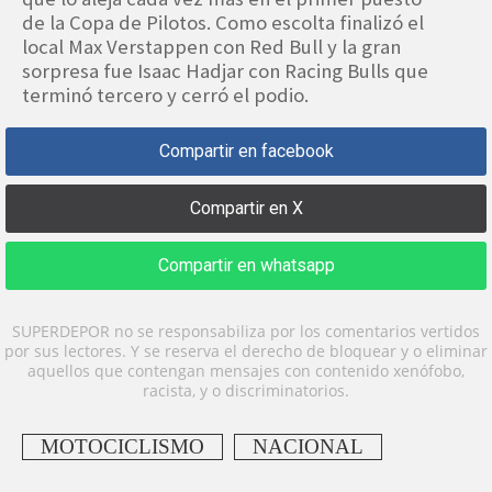
de la Copa de Pilotos. Como escolta finalizó el
local Max Verstappen con Red Bull y la gran
sorpresa fue Isaac Hadjar con Racing Bulls que
terminó tercero y cerró el podio.
Compartir en facebook
Compartir en X
Compartir en whatsapp
SUPERDEPOR no se responsabiliza por los comentarios vertidos
por sus lectores. Y se reserva el derecho de bloquear y o eliminar
aquellos que contengan mensajes con contenido xenófobo,
racista, y o discriminatorios.
MOTOCICLISMO
NACIONAL