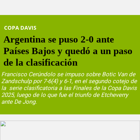
COPA DAVIS
Argentina se puso 2-0 ante
Países Bajos y quedó a un paso
de la clasificación
Francisco Cerúndolo se impuso sobre Botic Van de
Zandschulp por 7-6(4) y 6-1, en el segundo cotejo de
la serie clasificatoria a las Finales de la Copa Davis
2025, luego de lo que fue el triunfo de Etcheverry
ante De Jong.