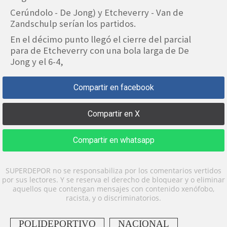
Cerúndolo - De Jong) y Etcheverry - Van de
Zandschulp serían los partidos.
En el décimo punto llegó el cierre del parcial
para de Etcheverry con una bola larga de De
Jong y el 6-4,
Compartir en facebook
Compartir en X
Compartir en whatsapp
SUPERDEPOR no se responsabiliza por los comentarios vertidos
por sus lectores. Y se reserva el derecho de bloquear y o eliminar
aquellos que contengan mensajes con contenido xenófobo,
racista, y o discriminatorios.
POLIDEPORTIVO
NACIONAL