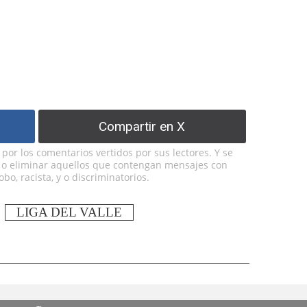
Compartir en X
or los comentarios vertidos por sus lectores. Y se
y o eliminar aquellos que contengan mensajes con
bo, racista, y o discriminatorios.
LIGA DEL VALLE