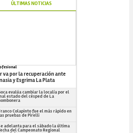
ÚLTIMAS NOTICIAS
ofesional
r va por la recuperación ante
nasia y Esgrima La Plata
Boca evalúa cambiar la localía por el
mal estado del césped de La
Bombonera
Franco Colapinto fue el más rápido en
las pruebas de Pirelli
Se adelanta para el sábado la última
fecha del Campeonato Regional