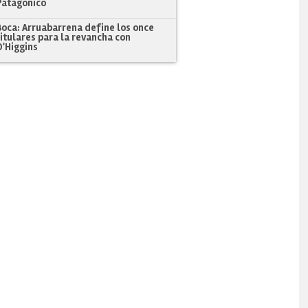
Patagónico
Boca: Arruabarrena define los once
titulares para la revancha con
O'Higgins