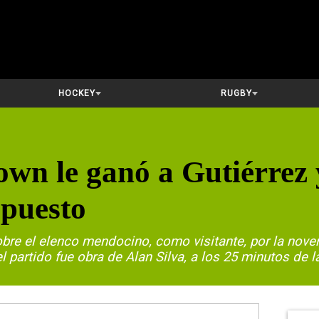
HOCKEY
RUGBY
wn le ganó a Gutiérrez 
 puesto
obre el elenco mendocino, como visitante, por la nove
l partido fue obra de Alan Silva, a los 25 minutos de l