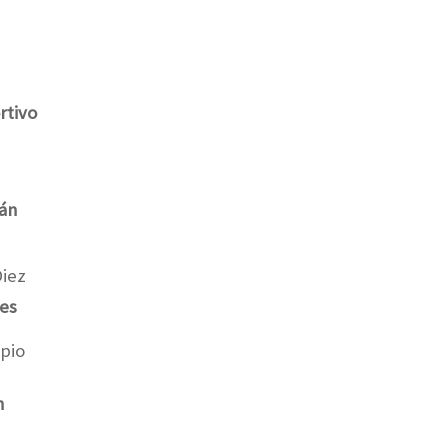
rtivo
án
Diez
tes
rpio
n