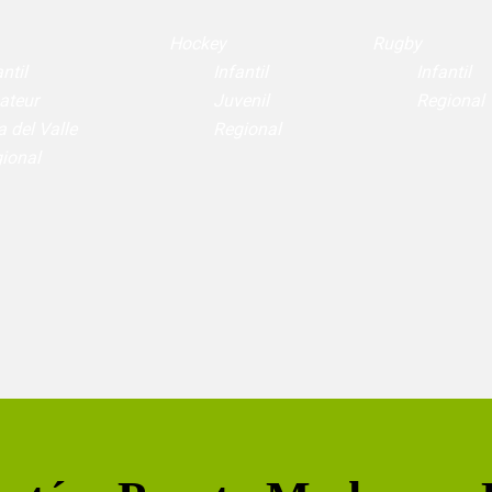
Hockey
Rugby
ntil
Infantil
Infantil
ateur
Juvenil
Regional
a del Valle
Regional
ional