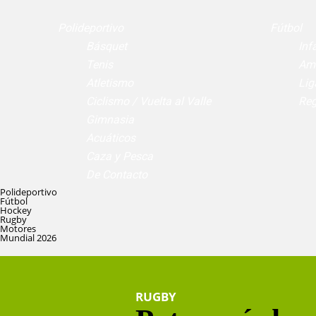
Polideportivo
Fútbol
Básquet
Infa
Tenis
Am
Atletismo
Lig
Ciclismo / Vuelta al Valle
Reg
Gimnasia
Acuáticos
Caza y Pesca
De Contacto
Polideportivo
Fútbol
Hockey
Rugby
Motores
Mundial 2026
RUGBY