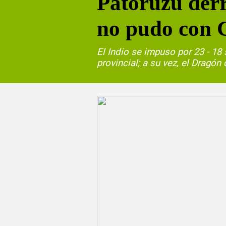
Patoruzú der
no pudo con 
El Indio se impuso por 23 - 1
provincial; a su vez, el Dragó