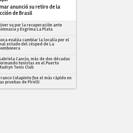
epor
ar anunció su retiro de la
cción de Brasil
River va por la recuperación ante
Gimnasia y Esgrima La Plata
Boca evalúa cambiar la localía por el
mal estado del césped de La
Bombonera
Gabriela Cancio, más de dos décadas
formando tenistas en el Puerto
Madryn Tenis Club
Franco Colapinto fue el más rápido en
las pruebas de Pirelli