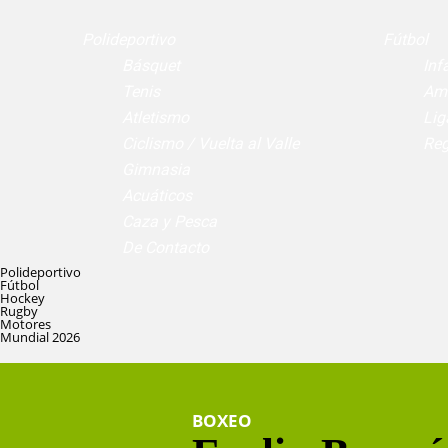
Polideportivo
Fútbol
Básquet
Infa
Tenis
Am
Atletismo
Lig
Ciclismo / Vuelta al Valle
Reg
Gimnasia
Acuáticos
Caza y Pesca
De Contacto
Polideportivo
Fútbol
Hockey
Rugby
Motores
Mundial 2026
BOXEO