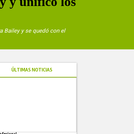
 y unificó los
ra Bailey y se quedó con el
ÚLTIMAS NOTICIAS
ofesional