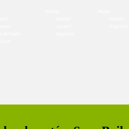
Hockey
Rugby
ntil
Infantil
Infantil
ateur
Juvenil
Regional
a del Valle
Regional
ional