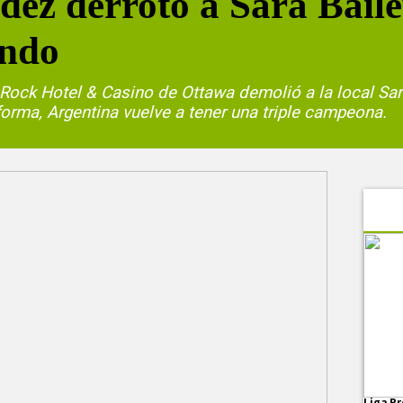
ez derrotó a Sara Bailey
undo
rd Rock Hotel & Casino de Ottawa demolió a la local Sa
forma, Argentina vuelve a tener una triple campeona.
Liga Pr