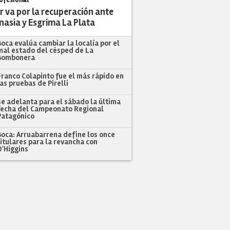
r va por la recuperación ante
nasia y Esgrima La Plata
Boca evalúa cambiar la localía por el
mal estado del césped de La
Bombonera
Franco Colapinto fue el más rápido en
las pruebas de Pirelli
Se adelanta para el sábado la última
fecha del Campeonato Regional
Patagónico
Boca: Arruabarrena define los once
titulares para la revancha con
O'Higgins