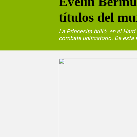
Evelin Bermúd
títulos del m
La Princesita brilló, en el Ha
combate unificatorio. De esta 