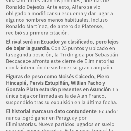
Villasanti no estarán disponibles, además de
Ronaldo Dejesús. Ante esto, Alfaro se vio
obligado a modificar su esquema y dar lugar a
algunos nombres menos habituales. Incluso
Ronaldo Martínez, delantero de Platense,
recibió su primera citación.
El rival será un Ecuador ya clasificado, pero lejos
de bajar la guardia
. Con 25 puntos y ubicado en
la segunda posición, la Tri dirigida por Sebastián
Beccacece afronta este cierre de Eliminatorias
con la intención de sostener su gran campaña.
Figuras de peso como Moisés Caicedo, Piero
Hincapié, Pervis Estupiñán, Willian Pacho y
Gonzalo Plata estarán presentes en Asunción
. La
única baja confirmada es la de Alan Franco,
suspendido tras su expulsión en la última fecha.
El historial marca un dato contundente
: Ecuador
nunca logró ganar en Paraguay por
Eliminatorias. Nueve partidos jugados en suelo
guaraní, nueve derrotas. Este jueves tendrá la