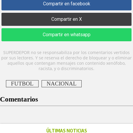
Compartir en facebook
Compartir en X
Compartir en whatsapp
SUPERDEPOR no se responsabiliza por los comentarios vertidos
por sus lectores. Y se reserva el derecho de bloquear y o eliminar
aquellos que contengan mensajes con contenido xenófobo,
racista, y o discriminatorios.
FUTBOL
NACIONAL
Comentarios
ÚLTIMAS NOTICIAS