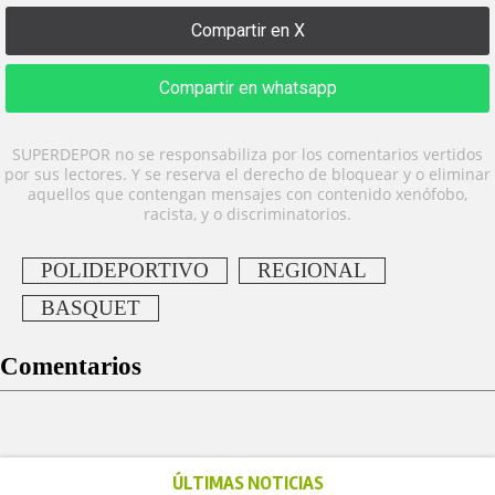
Compartir en X
Compartir en whatsapp
SUPERDEPOR no se responsabiliza por los comentarios vertidos
por sus lectores. Y se reserva el derecho de bloquear y o eliminar
aquellos que contengan mensajes con contenido xenófobo,
racista, y o discriminatorios.
POLIDEPORTIVO
REGIONAL
BASQUET
Comentarios
ÚLTIMAS NOTICIAS