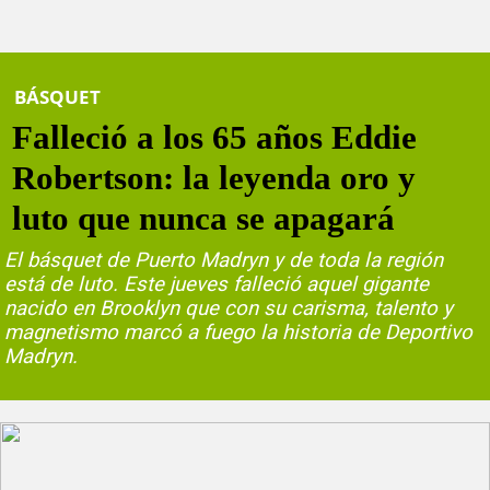
BÁSQUET
Falleció a los 65 años Eddie
Robertson: la leyenda oro y
luto que nunca se apagará
El básquet de Puerto Madryn y de toda la región
está de luto. Este jueves falleció aquel gigante
nacido en Brooklyn que con su carisma, talento y
magnetismo marcó a fuego la historia de Deportivo
Madryn.