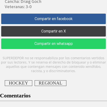
Cancha: Draig Goch
Veteranas: 3-0
Compartir en facebook
Compartir en X
Compartir en whatsapp
SUPERDEPOR no se responsabiliza por los comentarios vertidos
por sus lectores. Y se reserva el derecho de bloquear y o eliminar
aquellos que contengan mensajes con contenido xenófobo,
racista, y o discriminatorios.
HOCKEY
REGIONAL
Comentarios