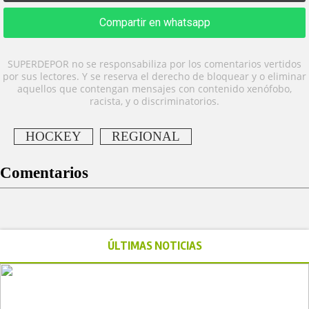
Compartir en whatsapp
SUPERDEPOR no se responsabiliza por los comentarios vertidos
por sus lectores. Y se reserva el derecho de bloquear y o eliminar
aquellos que contengan mensajes con contenido xenófobo,
racista, y o discriminatorios.
HOCKEY
REGIONAL
Comentarios
ÚLTIMAS NOTICIAS