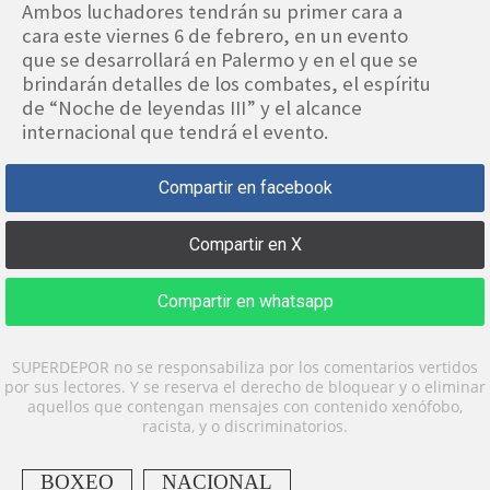
Ambos luchadores tendrán su primer cara a
cara este viernes 6 de febrero, en un evento
que se desarrollará en Palermo y en el que se
brindarán detalles de los combates, el espíritu
de “Noche de leyendas III” y el alcance
internacional que tendrá el evento.
Compartir en facebook
Compartir en X
Compartir en whatsapp
SUPERDEPOR no se responsabiliza por los comentarios vertidos
por sus lectores. Y se reserva el derecho de bloquear y o eliminar
aquellos que contengan mensajes con contenido xenófobo,
racista, y o discriminatorios.
BOXEO
NACIONAL