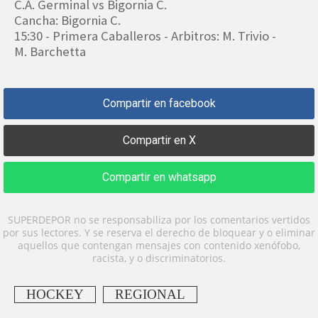
C.A. Germinal vs Bigornia C.
Cancha: Bigornia C.
15:30 - Primera Caballeros - Arbitros: M. Trivio -
M. Barchetta
Compartir en facebook
Compartir en X
Compartir en whatsapp
SUPERDEPOR no se responsabiliza por los comentarios vertidos
por sus lectores. Y se reserva el derecho de bloquear y o eliminar
aquellos que contengan mensajes con contenido xenófobo,
racista, y o discriminatorios.
HOCKEY
REGIONAL