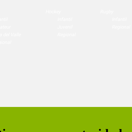
Hockey
Rugby
ntil
Infantil
Infantil
ateur
Juvenil
Regional
a del Valle
Regional
ional