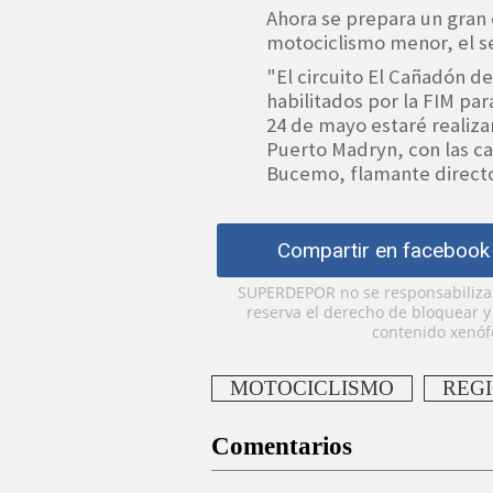
Ahora se prepara un gran
motociclismo menor, el se
"El circuito El Cañadón de
habilitados por la FIM par
24 de mayo estaré realiza
Puerto Madryn, con las cat
Bucemo, flamante directo
Compartir en facebook
SUPERDEPOR no se responsabiliza p
reserva el derecho de bloquear 
contenido xenófo
MOTOCICLISMO
REG
Comentarios