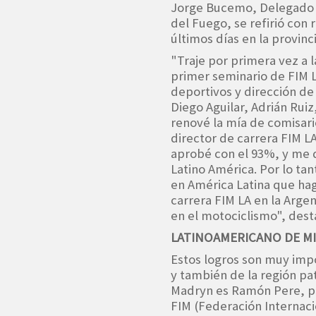
Jorge Bucemo, Delegado 
del Fuego, se refirió con 
últimos días en la provinc
"Traje por primera vez a 
primer seminario de FIM L
deportivos y dirección de
Diego Aguilar, Adrián Ruiz
renové la mía de comisari
director de carrera FIM L
aprobé con el 93%, y me d
Latino América. Por lo tan
en América Latina que hag
carrera FIM LA en la Argen
en el motociclismo", des
LATINOAMERICANO DE M
Estos logros son muy imp
y también de la región pa
Madryn es Ramón Pere, pr
FIM (Federación Internaci