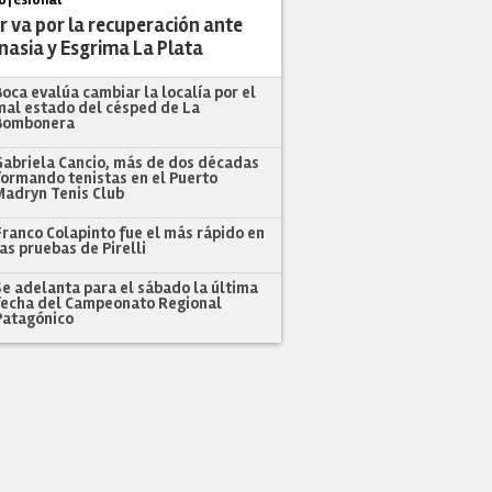
r va por la recuperación ante
nasia y Esgrima La Plata
Boca evalúa cambiar la localía por el
mal estado del césped de La
Bombonera
Gabriela Cancio, más de dos décadas
formando tenistas en el Puerto
Madryn Tenis Club
Franco Colapinto fue el más rápido en
las pruebas de Pirelli
Se adelanta para el sábado la última
fecha del Campeonato Regional
Patagónico