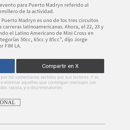
 evento para Puerto Madryn referido al
millero de la actividad.
 Puerto Madryn es uno de los tres circuitos
a carreras latinoamericanas. Ahora, el 22, 23 y
ndo el Latino Americano de Mini Cross en
egorías 50cc, 65cc y 85cc", dijo Jorge
r FIM LA.
Compartir en X
or los comentarios vertidos por sus lectores. Y se
y o eliminar aquellos que contengan mensajes con
bo, racista, y o discriminatorios.
IONAL