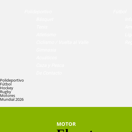
Polideportivo
Fútbol
Básquet
Infa
Tenis
Am
Atletismo
Lig
Ciclismo / Vuelta al Valle
Reg
Gimnasia
Acuáticos
Caza y Pesca
De Contacto
Polideportivo
Fútbol
Hockey
Rugby
Motores
Mundial 2026
MOTOR