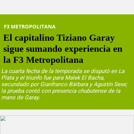
F3 METROPOLITANA
El capitalino Tiziano Garay
sigue sumando experiencia en
la F3 Metropolitana
La cuarta fecha de la temporada se disputó en La
Plata y el triunfo fue para Malek El Bacha,
secundado por Gianfranco Bárbara y Agustín Sexe;
la prueba contó con presencia chubutense de la
mano de Garay.