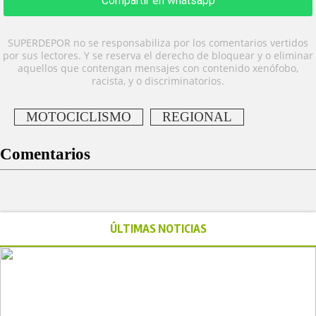
Compartir en whatsapp
SUPERDEPOR no se responsabiliza por los comentarios vertidos
por sus lectores. Y se reserva el derecho de bloquear y o eliminar
aquellos que contengan mensajes con contenido xenófobo,
racista, y o discriminatorios.
MOTOCICLISMO
REGIONAL
Comentarios
ÚLTIMAS NOTICIAS