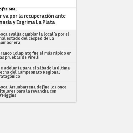
ofesional
r va por la recuperación ante
nasia y Esgrima La Plata
Boca evalúa cambiar la localía por el
mal estado del césped de La
Bombonera
Franco Colapinto fue el más rápido en
las pruebas de Pirelli
Se adelanta para el sábado la última
fecha del Campeonato Regional
Patagónico
Boca: Arruabarrena define los once
titulares para la revancha con
O'Higgins