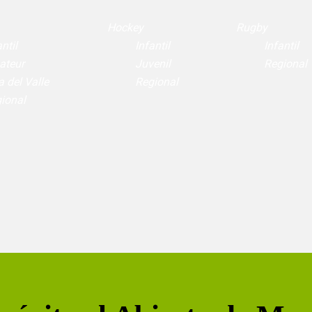
Hockey
Rugby
ntil
Infantil
Infantil
ateur
Juvenil
Regional
a del Valle
Regional
ional