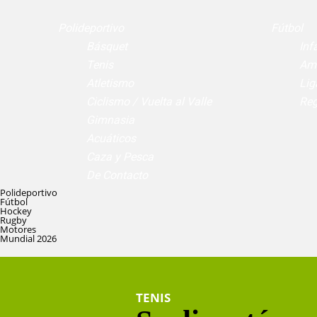
Polideportivo
Fútbol
Básquet
Infa
Tenis
Am
Atletismo
Lig
Ciclismo / Vuelta al Valle
Reg
Gimnasia
Acuáticos
Caza y Pesca
De Contacto
Polideportivo
Fútbol
Hockey
Rugby
Motores
Mundial 2026
TENIS