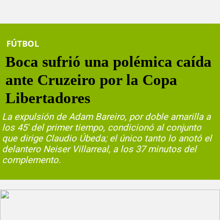
FÚTBOL
Boca sufrió una polémica caída
ante Cruzeiro por la Copa
Libertadores
La expulsión de Adam Bareiro, por doble amarilla a
los 45' del primer tiempo, condicionó al conjunto
que dirige Claudio Úbeda; el único tanto lo anotó el
delantero Neiser Villarreal, a los 37 minutos del
complemento.