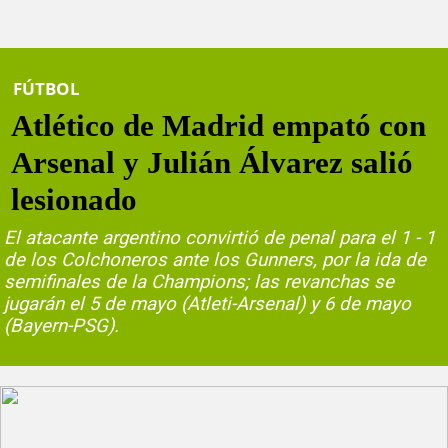
FÚTBOL
Atlético de Madrid empató con
Arsenal y Julián Álvarez salió
lesionado
El atacante argentino convirtió de penal para el 1 - 1
de los Colchoneros ante los Gunners, por la ida de
semifinales de la Champions; las revanchas se
jugarán el 5 de mayo (Atleti-Arsenal) y 6 de mayo
(Bayern-PSG).