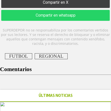
Compartir en X
Compartir en whatsapp
SUPERDEPOR no se responsabiliza por los comentarios vertidos
por sus lectores. Y se reserva el derecho de bloquear y o eliminar
aquellos que contengan mensajes con contenido xenófobo,
racista, y o discriminatorios.
FUTBOL
REGIONAL
Comentarios
ÚLTIMAS NOTICIAS