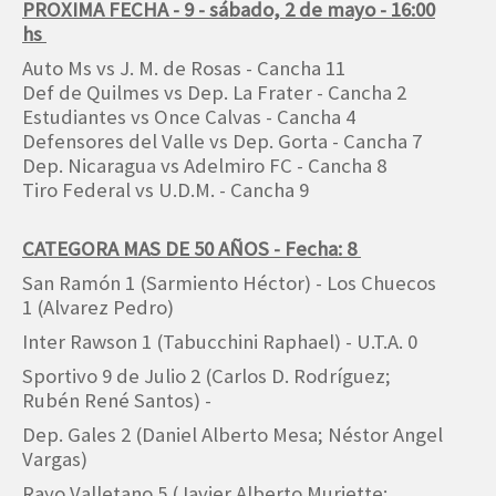
PROXIMA FECHA - 9 - sábado, 2 de mayo - 16:00
hs
Auto Ms vs J. M. de Rosas - Cancha 11
Def de Quilmes vs Dep. La Frater - Cancha 2
Estudiantes vs Once Calvas - Cancha 4
Defensores del Valle vs Dep. Gorta - Cancha 7
Dep. Nicaragua vs Adelmiro FC - Cancha 8
Tiro Federal vs U.D.M. - Cancha 9
CATEGORA MAS DE 50 AÑOS - Fecha: 8
San Ramón 1 (Sarmiento Héctor) - Los Chuecos
1 (Alvarez Pedro)
Inter Rawson 1 (Tabucchini Raphael) - U.T.A. 0
Sportivo 9 de Julio 2 (Carlos D. Rodríguez;
Rubén René Santos) -
Dep. Gales 2 (Daniel Alberto Mesa; Néstor Angel
Vargas)
Rayo Valletano 5 (Javier Alberto Muriette;