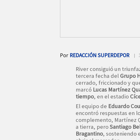
Por
REDACCIÓN SUPERDEPOR
| 
River consiguió un triunfa
tercera fecha del
Grupo H
cerrado, friccionado y que 
marcó
Lucas Martínez Qu
tiempo
, en el estadio
Cíc
El equipo de
Eduardo Co
encontró respuestas en lo
complemento, Martínez Qu
a tierra, pero
Santiago Bel
Bragantino
, sosteniendo e