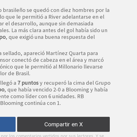
o brasileño se quedó con diez hombres por la
 lo que le permitió a River adelantarse en el
ar el desarrollo, aunque sin demasiada
ales. La más clara antes del gol había sido un
ppo
, que exigió una buena respuesta del
 sellado, apareció Martínez Quarta para
ensor conectó de cabeza en el área y marcó
gónico que le permitió al Millonario llevarse
or de Brasil.
 llegó a
7 puntos
y recuperó la cima del Grupo
bo
, que había vencido 2-0 a Blooming y había
e como líder con 6 unidades. RB
 Blooming continúa con 1.
Compartir en X
or los comentarios vertidos por sus lectores. Y se