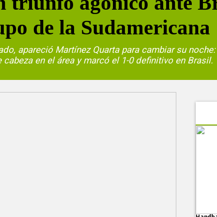
n triunfo agónico ante B
rupo de la Sudamericana
ado, apareció Martínez Quarta para cambiar su noche: 
cabeza en el área y marcó el 1-0 definitivo en Brasil.
Handba