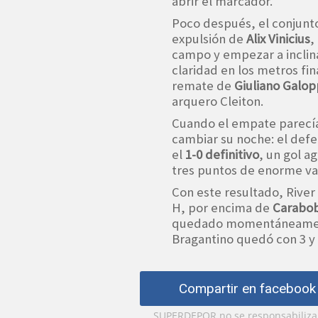
abrir el marcador.
Poco después, el conjunt
expulsión de
Alix Vinicius
,
campo y empezar a inclin
claridad en los metros fin
remate de
Giuliano Galo
arquero Cleiton.
Cuando el empate parecía
cambiar su noche: el def
el
1-0 definitivo
, un gol a
tres puntos de enorme val
Con este resultado, River
H, por encima de
Carabo
quedado momentáneament
Bragantino quedó con 3 y
Compartir en facebook
SUPERDEPOR no se responsabiliza p