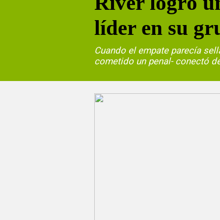
River logró u
líder en su g
Cuando el empate parecía sell
cometido un penal- conectó de 