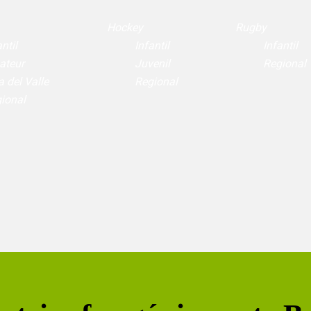
Hockey
Rugby
ntil
Infantil
Infantil
ateur
Juvenil
Regional
a del Valle
Regional
ional