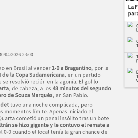
La 
para
30/04/2026 23:00
zo en Brasil al vencer
1-0 a Bragantino
, por la
 de la Copa Sudamericana
, en un partido
se resolvió recién en la agonía. El gol lo
arta
, de cabeza, a los
48 minutos del segundo
ero de Souza Marqués
, en San Pablo.
udet
tuvo una noche complicada, pero
s momentos límite. Apenas iniciado el
arta cometió un penal insólito tras un bote
trán se hizo gigante y le contuvo el remate a
l 0-0 cuando el local tenía la gran chance de