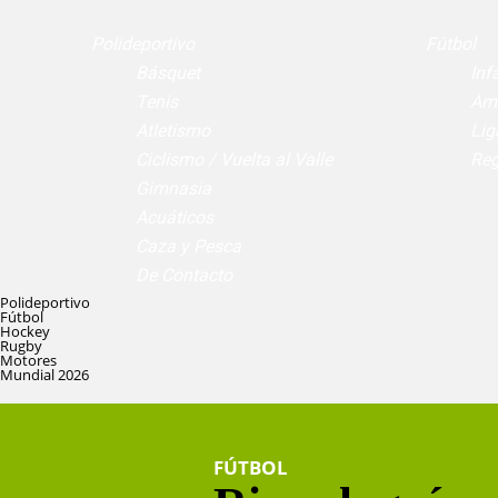
Polideportivo
Fútbol
Básquet
Infa
Tenis
Am
Atletismo
Lig
Ciclismo / Vuelta al Valle
Reg
Gimnasia
Acuáticos
Caza y Pesca
De Contacto
Polideportivo
Fútbol
Hockey
Rugby
Motores
Mundial 2026
FÚTBOL