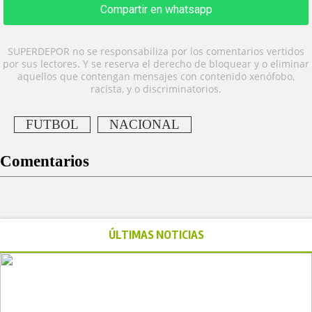
Compartir en whatsapp
SUPERDEPOR no se responsabiliza por los comentarios vertidos
por sus lectores. Y se reserva el derecho de bloquear y o eliminar
aquellos que contengan mensajes con contenido xenófobo,
racista, y o discriminatorios.
FUTBOL
NACIONAL
Comentarios
ÚLTIMAS NOTICIAS