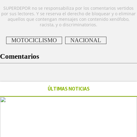
SUPERDEPOR no se responsabiliza por los comentarios vertidos
por sus lectores. Y se reserva el derecho de bloquear y o eliminar
aquellos que contengan mensajes con contenido xenófobo,
racista, y o discriminatorios.
MOTOCICLISMO
NACIONAL
Comentarios
ÚLTIMAS NOTICIAS