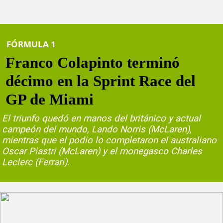
FÓRMULA 1
Franco Colapinto terminó
décimo en la Sprint Race del
GP de Miami
El triunfo quedó en manos del británico y actual
campeón del mundo, Lando Norris (McLaren),
mientras que el podio lo completaron el australiano
Oscar Piastri (McLaren) y el monegasco Charles
Leclerc (Ferrari).