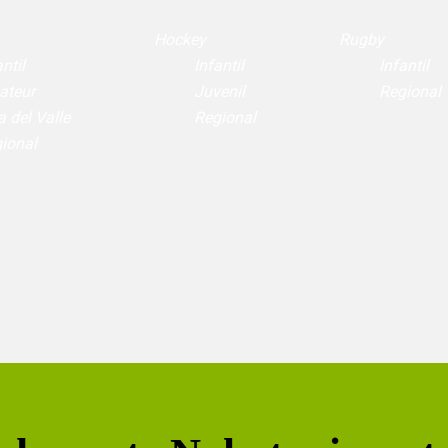
Hockey
Rugby
ntil
Infantil
Infantil
ateur
Juvenil
Regional
a del Valle
Regional
ional