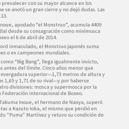
 prevalecer con su mayor alcance en los
oe se anotó un gran cierre y no dejó dudas. Las
113.
Inoue, apodado “el Monstruo”, acumula 4409
al desde su consagración como minimosca
eo el 6 de abril de 2014.
ord inmaculado, el Monstruo japonés suma
nes o ex campeones mundiales.
como “Big Bang”, llega igualmente invicto,
las antes del límite. Cinco años menor que
 envergadura superior—1,73 metros de altura y
os 1,65 y 1,71 de su rival—y por haberse
ro divisiones: mosca y supermosca por la
a Federación Internacional de Boxeo.
 Takuma Inoue, el hermano de Naoya, superó
tas a Kazuto Ioka, el mismo que perdió en
do "Puma" Martínez y retuvo su condición de