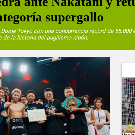
edra ante Nakatani y ret
categoría supergallo
l Dome Tokyo con una concurrencia récord de 55.000 
de la historia del pugilismo nipón.
Liga Pr