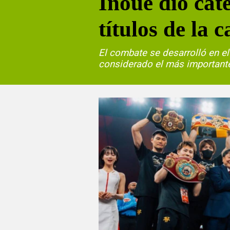
Inoue dio cát
títulos de la 
El combate se desarrolló en e
considerado el más importante 