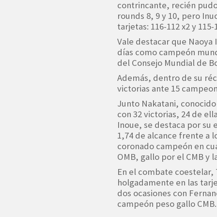
contrincante, recién pudo
rounds 8, 9 y 10, pero Inu
tarjetas: 116-112 x2 y 115-
Vale destacar que Naoya 
días como campeón mundi
del Consejo Mundial de Box
Además, dentro de su réc
victorias ante 15 campeo
Junto Nakatani, conocido 
con 32 victorias, 24 de el
Inoue, se destaca por su
1,74 de alcance frente a l
coronado campeón en cuat
OMB, gallo por el CMB y l
En el combate coestelar,
holgadamente en las tarje
dos ocasiones con Fernan
campeón peso gallo CMB.