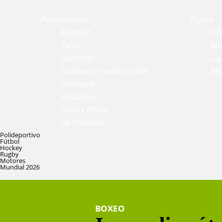
Polideportivo
Fútbol
Básquet
Infa
Tenis
Am
Atletismo
Lig
Ciclismo / Vuelta al Valle
Reg
Gimnasia
Acuáticos
Caza y Pesca
De Contacto
Polideportivo
Fútbol
Hockey
Rugby
Motores
Mundial 2026
BOXEO