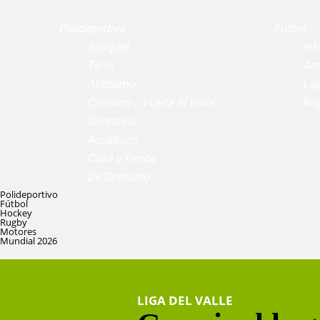
Polideportivo
Fútbol
Básquet
Infa
Tenis
Am
Atletismo
Lig
Ciclismo / Vuelta al Valle
Reg
Gimnasia
Acuáticos
Caza y Pesca
De Contacto
Polideportivo
Fútbol
Hockey
Rugby
Motores
Mundial 2026
LIGA DEL VALLE