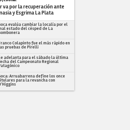
r va por la recuperación ante
nasia y Esgrima La Plata
Boca evalúa cambiar la localía por el
mal estado del césped de La
Bombonera
Franco Colapinto fue el más rápido en
las pruebas de Pirelli
Se adelanta para el sábado la última
fecha del Campeonato Regional
Patagónico
Boca: Arruabarrena define los once
titulares para la revancha con
O'Higgins