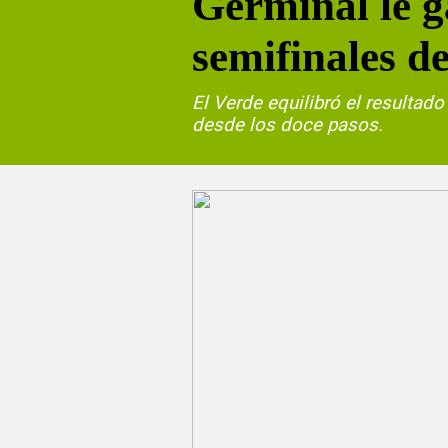
Germinal le g
semifinales d
El Verde equilibró el resultado
desde los doce pasos.