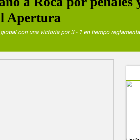
anó a Roca por penales y
el Apertura
 global con una victoria por 3 - 1 en tiempo reglament
Liga Pr