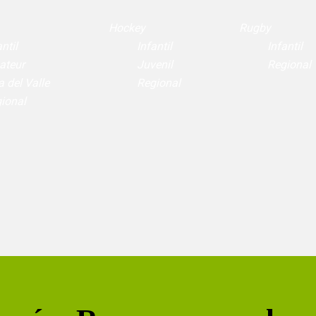
Hockey
Rugby
ntil
Infantil
Infantil
ateur
Juvenil
Regional
a del Valle
Regional
ional