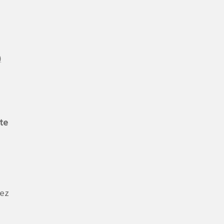
)
te
uez