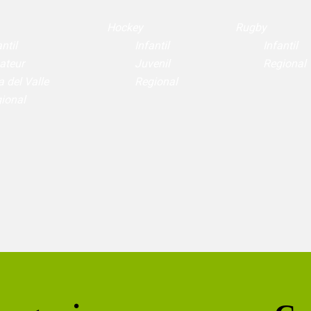
Hockey
Rugby
ntil
Infantil
Infantil
ateur
Juvenil
Regional
a del Valle
Regional
ional