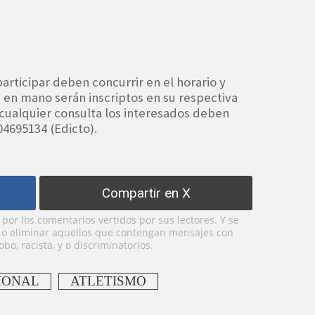
articipar deben concurrir en el horario y
 en mano serán inscriptos en su respectiva
cualquier consulta los interesados deben
04695134 (Edicto).
Compartir en X
or los comentarios vertidos por sus lectores. Y se
y o eliminar aquellos que contengan mensajes con
bo, racista, y o discriminatorios.
IONAL
ATLETISMO