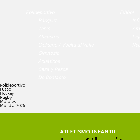
Polideportivo
Fútbol
Básquet
Infa
Tenis
Am
Atletismo
Lig
Ciclismo / Vuelta al Valle
Reg
Gimnasia
Acuáticos
Caza y Pesca
De Contacto
Polideportivo
Fútbol
Hockey
Rugby
Motores
Mundial 2026
ATLETISMO INFANTIL