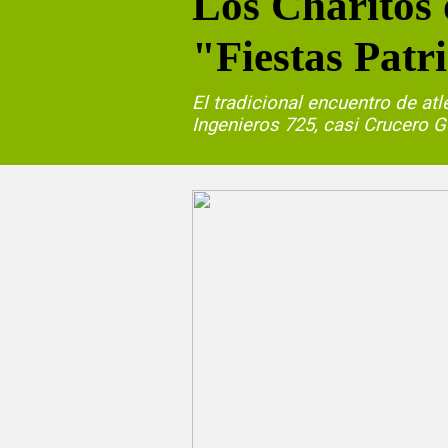
Los Charitos 
"Fiestas Patr
El tradicional encuentro de atle
Ingenieros 725, casi Crucero G