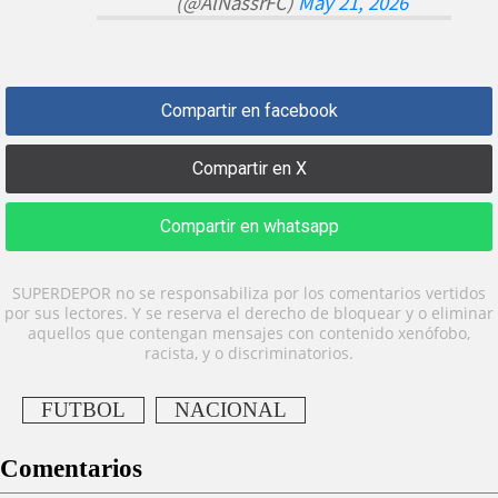
(@AlNassrFC)
May 21, 2026
Compartir en facebook
Compartir en X
Compartir en whatsapp
SUPERDEPOR no se responsabiliza por los comentarios vertidos
por sus lectores. Y se reserva el derecho de bloquear y o eliminar
aquellos que contengan mensajes con contenido xenófobo,
racista, y o discriminatorios.
FUTBOL
NACIONAL
Comentarios