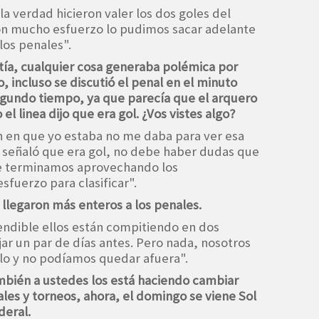
 la verdad hicieron valer los dos goles del
on mucho esfuerzo lo pudimos sacar adelante
 los penales".
tía, cualquier cosa generaba polémica por
, incluso se discutió el penal en el minuto
gundo tiempo, ya que parecía que el arquero
el linea dijo que era gol. ¿Vos vistes algo?
ón en que yo estaba no me daba para ver esa
ea señaló que era gol, no debe haber dudas que
ue terminamos aprovechando los
esfuerzo para clasificar".
 llegaron más enteros a los penales.
tendible ellos están compitiendo en dos
jar un par de días antes. Pero nada, nosotros
o y no podíamos quedar afuera".
bién a ustedes los está haciendo cambiar
es y torneos, ahora, el domingo se viene Sol
deral.