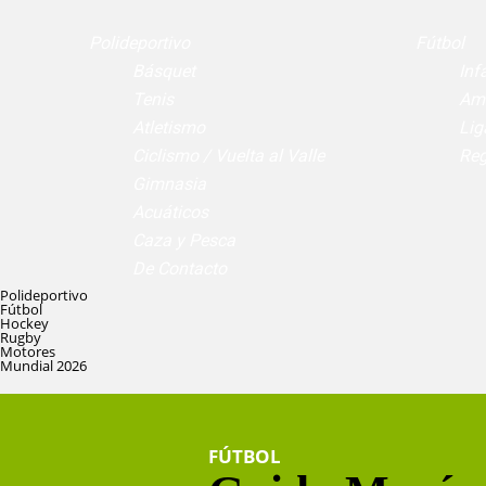
Polideportivo
Fútbol
Básquet
Infa
Tenis
Am
Atletismo
Lig
Ciclismo / Vuelta al Valle
Reg
Gimnasia
Acuáticos
Caza y Pesca
De Contacto
Polideportivo
Fútbol
Hockey
Rugby
Motores
Mundial 2026
FÚTBOL