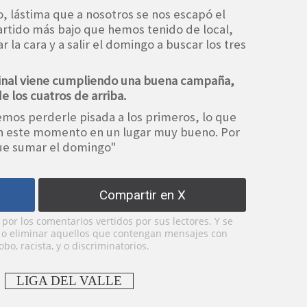
do, lástima que a nosotros se nos escapó el
artido más bajo que hemos tenido de local,
 la cara y a salir el domingo a buscar los tres
inal viene cumpliendo una buena campaña,
de los cuatros de arriba.
mos perderle pisada a los primeros, lo que
n este momento en un lugar muy bueno. Por
ue sumar el domingo"
Compartir en X
or los comentarios vertidos por sus lectores. Y se
y o eliminar aquellos que contengan mensajes con
bo, racista, y o discriminatorios.
LIGA DEL VALLE