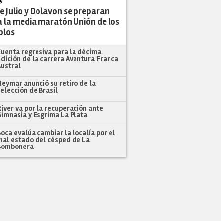
e Julio y Dolavon se preparan
a la media maratón Unión de los
blos
Cuenta regresiva para la décima
edición de la carrera Aventura Franca
Austral
Neymar anunció su retiro de la
selección de Brasil
River va por la recuperación ante
Gimnasia y Esgrima La Plata
Boca evalúa cambiar la localía por el
mal estado del césped de La
Bombonera