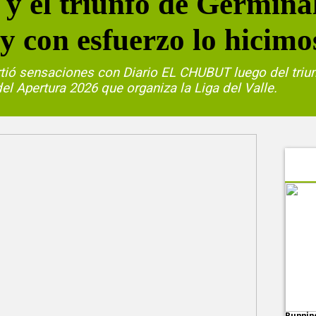
y el triunfo de Germina
 y con esfuerzo lo hicimo
tió sensaciones con Diario EL CHUBUT luego del triun
del Apertura 2026 que organiza la Liga del Valle.
Runnin