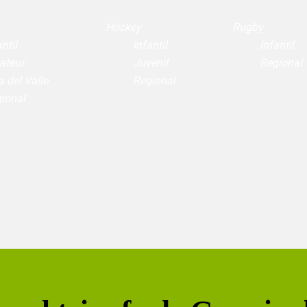
Hockey
Rugby
ntil
Infantil
Infantil
ateur
Juvenil
Regional
a del Valle
Regional
ional