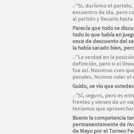
.-"Si, durísimo el partido,
encuentro de ida, pero c
al partido y llevarlo hasta
Parecía que todo se discu
todo lo que había en juego
once de descuento del se
la había sacado bien, pero 
.-"La verdad en la posici
definición, pero si el lín
fue así. Nosotros creo q
penales, hicimos valer el 
Guido, se vio que ustedes
.-"Sí, seguro, pero es en
frentes y vienen de un via
teníamos que aprovecharl
Bueno la competencia tam
permanentemente de rival
de Mayo por el Torneo Fe