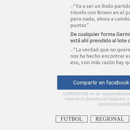
.-"Va a ser un lindo parti
triunfo con Brown en el p
pero nada, ahora a cambiar
puntos"
De cualquier forma Germ
está ahí prendido al lote 
.-"La verdad que no quere
nos ha hecho encontrar e
eso, con más razón hay q
Compartir en facebook
SUPERDEPOR no se responsabiliza p
reserva el derecho de bloquear 
contenido xenófo
FUTBOL
REGIONAL