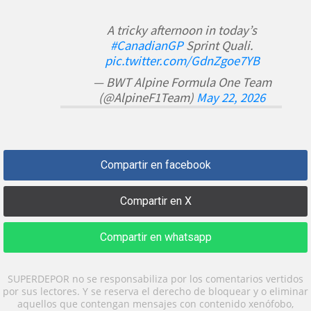
A tricky afternoon in today’s
#CanadianGP
Sprint Quali.
pic.twitter.com/GdnZgoe7YB
— BWT Alpine Formula One Team
(@AlpineF1Team)
May 22, 2026
Compartir en facebook
Compartir en X
Compartir en whatsapp
SUPERDEPOR no se responsabiliza por los comentarios vertidos
por sus lectores. Y se reserva el derecho de bloquear y o eliminar
aquellos que contengan mensajes con contenido xenófobo,