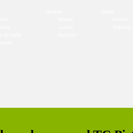
Hockey
Rugby
ntil
Infantil
Infantil
ateur
Juvenil
Regional
a del Valle
Regional
ional