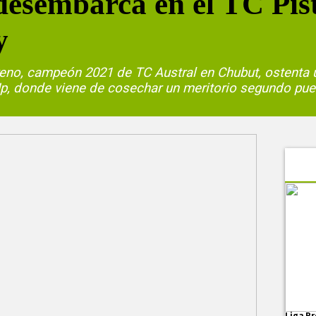
desembarca en el TC Pis
y
reno, campeón 2021 de TC Austral en Chubut, ostenta u
Up, donde viene de cosechar un meritorio segundo pue
Liga Pr