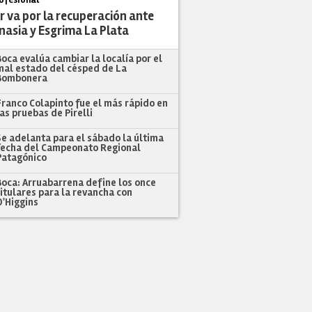
r va por la recuperación ante
nasia y Esgrima La Plata
Boca evalúa cambiar la localía por el
mal estado del césped de La
Bombonera
Franco Colapinto fue el más rápido en
las pruebas de Pirelli
Se adelanta para el sábado la última
fecha del Campeonato Regional
Patagónico
Boca: Arruabarrena define los once
titulares para la revancha con
O'Higgins