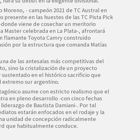
hará su debut en la exigente divisional.
to Moreno, - campeón 2021 de TC Austral en
o presente en las huestes de las TC Pista Pick
-donde viene de cosechar un meritorio
 Master celebrada en La Plata-, afrontará
un flamante Toyota Camry construido
asión por la estructura que comanda Matías
 una de las antesalas más competitivas del
to, sino la cristalización de un proyecto
sustentado en el histórico sacrificio que
 extremo sur argentino.
patagónico asume con estricto realismo que el
ra en pleno desarrollo -con cinco fechas
 liderazgo de Bautista Damiani-. Por tal
ediatos estarán enfocados en el rodaje y la
una unidad de concepción radicalmente
Ford que habitualmente conduce.