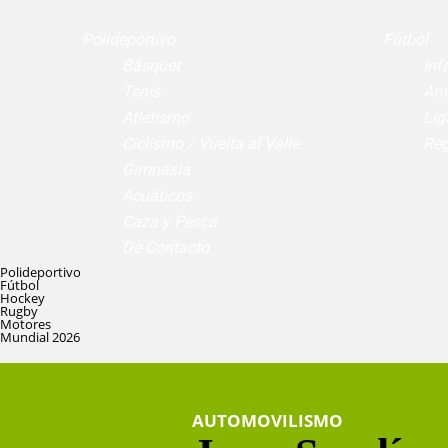
Polideportivo
Fútbol
Básquet
Infa
Tenis
Am
Atletismo
Lig
Ciclismo / Vuelta al Valle
Reg
Gimnasia
Acuáticos
Caza y Pesca
De Contacto
Polideportivo
Fútbol
Hockey
Rugby
Motores
Mundial 2026
AUTOMOVILISMO